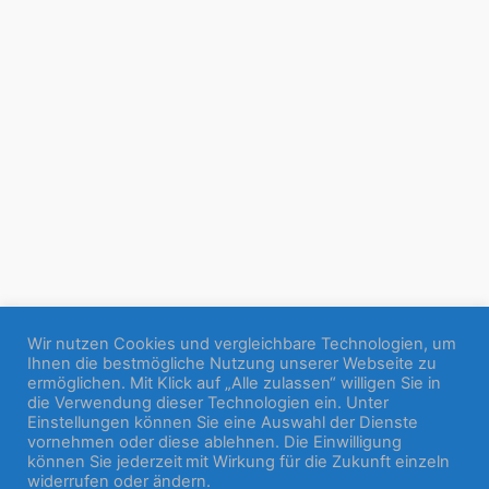
Wir nutzen Cookies und vergleichbare Technologien, um
Ihnen die bestmögliche Nutzung unserer Webseite zu
ermöglichen. Mit Klick auf „Alle zulassen“ willigen Sie in
die Verwendung dieser Technologien ein. Unter
Einstellungen können Sie eine Auswahl der Dienste
vornehmen oder diese ablehnen. Die Einwilligung
können Sie jederzeit mit Wirkung für die Zukunft einzeln
widerrufen oder ändern.