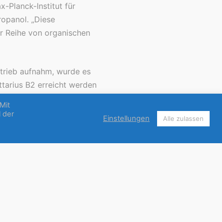
Planck-Institut für
ropanol. „Diese
er Reihe von organischen
etrieb aufnahm, wurde es
tarius B2 erreicht werden
mmensetzung dieser Wolke
Mit
l der
Einstellungen
Alle zulassen
lekülen (Isopropylcyanid,
s stellt nun der Nachweis
tdeckte Alkoholmolekül. Es
unktionelle Hydroxylgruppe
ebunden, beim Isopropanol