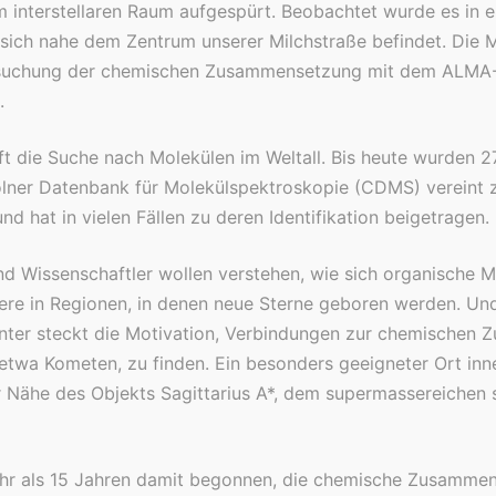
m interstellaren Raum aufgespürt. Beobachtet wurde es in e
 sich nahe dem Zentrum unserer Milchstraße befindet. Die M
rsuchung der chemischen Zusammensetzung mit dem ALMA-
.
ft die Suche nach Molekülen im Weltall. Bis heute wurden 2
Kölner Datenbank für Molekülspektroskopie (CDMS) vereint
d hat in vielen Fällen zu deren Identifikation beigetragen.
d Wissenschaftler wollen verstehen, wie sich organische Mo
ere in Regionen, in denen neue Sterne geboren werden. Un
inter steckt die Motivation, Verbindungen zur chemische
twa Kometen, zu finden. Ein besonders geeigneter Ort inner
er Nähe des Objekts Sagittarius A*, dem supermassereichen
hr als 15 Jahren damit begonnen, die chemische Zusammen