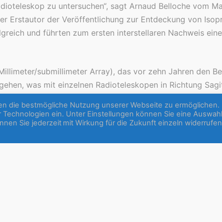
oteleskop zu untersuchen“, sagt Arnaud Belloche vom Max-
er Erstautor der Veröffentlichung zur Entdeckung von Isop
reich und führten zum ersten interstellaren Nachweis ein
llimeter/submillimeter Array), das vor zehn Jahren den B
gehen, was mit einzelnen Radioteleskopen in Richtung Sagit
orschenden mit einer Langzeitstudie der chemischen Zusa
en die bestmögliche Nutzung unserer Webseite zu ermöglichen. 
ser Technologien ein. Unter Einstellungen können Sie eine Auswah
nen Sie jederzeit mit Wirkung für die Zukunft einzeln widerrufen
it 2014 zur Identifizierung von drei neuen organischen Mo
f) geführt. Das jüngste Ergebnis im Rahmen dieses Projekt
 Propanol ist das größte bisher im interstellaren Raum en
„Isomeren“) – je nachdem, an welches Kohlenstoffatom die f
t das OH an ein endständiges Kohlenstoffatom der Kette g