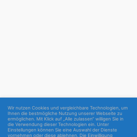
Wir nutzen Cookies und vergleichbare Technologien, um
Ihnen die bestmögliche Nutzung unserer Webseite zu
ermöglichen. Mit Klick auf „Alle zulassen“ willigen Sie in
die Verwendung dieser Technologien ein. Unter
Einstellungen können Sie eine Auswahl der Dienste
vornehmen oder diese ablehnen. Die Einwilligung