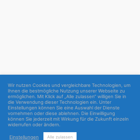
Wir nutzen Cookies und vergleichbare Technologien, um
Ihnen die bestmögliche Nutzung unserer Webseite zu
ermöglichen. Mit Klick auf „Alle zulassen“ willigen Sie in
die Verwendung dieser Technologien ein. Unter
Einstellungen können Sie eine Auswahl der Dienste
vornehmen oder diese ablehnen. Die Einwilligung
können Sie jederzeit mit Wirkung für die Zukunft einzeln
widerrufen oder ändern.
Einstellungen
Alle zulassen