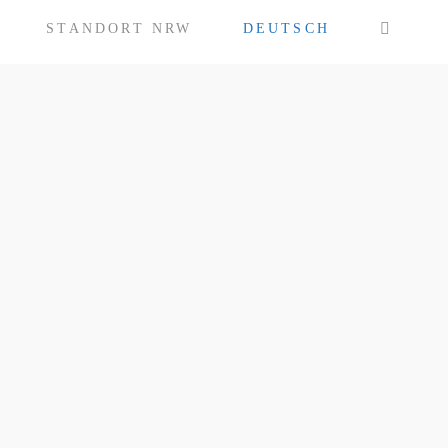
STANDORT NRW
DEUTSCH