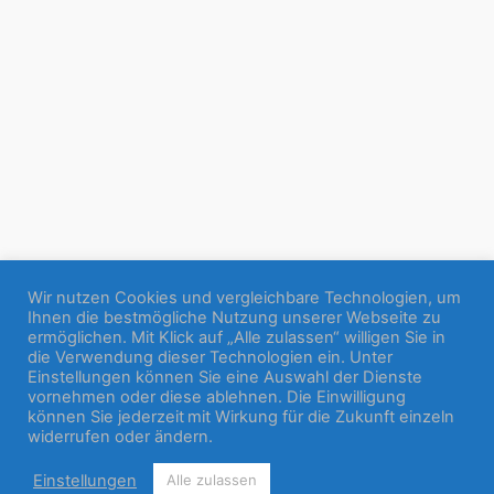
Wir nutzen Cookies und vergleichbare Technologien, um
Ihnen die bestmögliche Nutzung unserer Webseite zu
ermöglichen. Mit Klick auf „Alle zulassen“ willigen Sie in
die Verwendung dieser Technologien ein. Unter
Einstellungen können Sie eine Auswahl der Dienste
vornehmen oder diese ablehnen. Die Einwilligung
können Sie jederzeit mit Wirkung für die Zukunft einzeln
widerrufen oder ändern.
Einstellungen
Alle zulassen