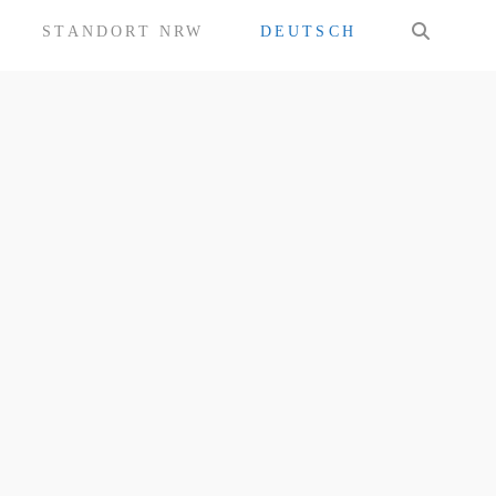
STANDORT NRW
DEUTSCH