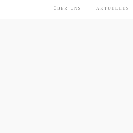
ÜBER UNS
AKTUELLES