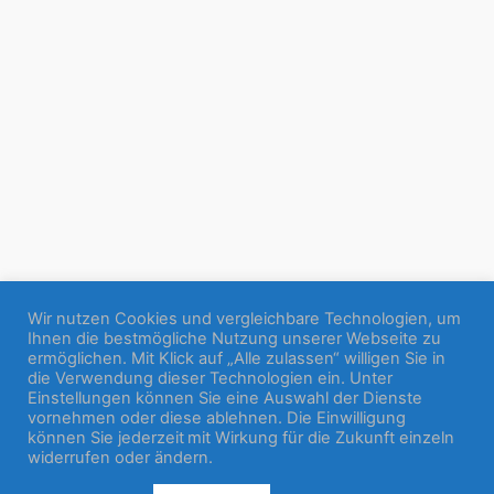
Wir nutzen Cookies und vergleichbare Technologien, um
Ihnen die bestmögliche Nutzung unserer Webseite zu
ermöglichen. Mit Klick auf „Alle zulassen“ willigen Sie in
die Verwendung dieser Technologien ein. Unter
Einstellungen können Sie eine Auswahl der Dienste
vornehmen oder diese ablehnen. Die Einwilligung
können Sie jederzeit mit Wirkung für die Zukunft einzeln
widerrufen oder ändern.