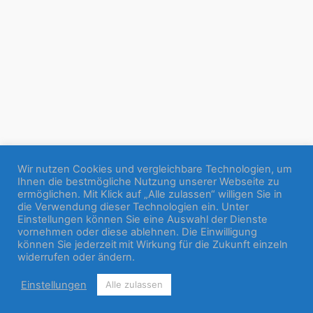
Wir nutzen Cookies und vergleichbare Technologien, um
Ihnen die bestmögliche Nutzung unserer Webseite zu
ermöglichen. Mit Klick auf „Alle zulassen“ willigen Sie in
die Verwendung dieser Technologien ein. Unter
Einstellungen können Sie eine Auswahl der Dienste
vornehmen oder diese ablehnen. Die Einwilligung
können Sie jederzeit mit Wirkung für die Zukunft einzeln
widerrufen oder ändern.
Einstellungen
Alle zulassen