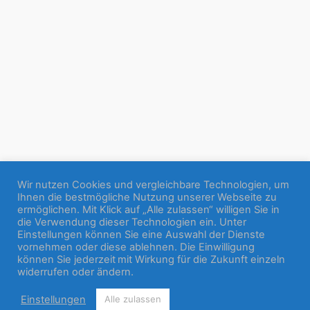
Wir nutzen Cookies und vergleichbare Technologien, um
Ihnen die bestmögliche Nutzung unserer Webseite zu
ermöglichen. Mit Klick auf „Alle zulassen“ willigen Sie in
die Verwendung dieser Technologien ein. Unter
Einstellungen können Sie eine Auswahl der Dienste
vornehmen oder diese ablehnen. Die Einwilligung
können Sie jederzeit mit Wirkung für die Zukunft einzeln
widerrufen oder ändern.
Einstellungen
Alle zulassen